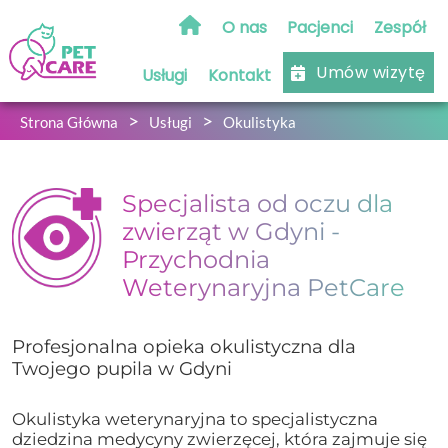
O nas
Pacjenci
Zespół
Umów wizytę
Usługi
Kontakt
Strona Główna
Usługi
Okulistyka
Specjalista od oczu dla
zwierząt w Gdyni -
Przychodnia
Weterynaryjna PetCare
Profesjonalna opieka okulistyczna dla
Twojego pupila w Gdyni
Okulistyka weterynaryjna to specjalistyczna
dziedzina medycyny zwierzęcej, która zajmuje się